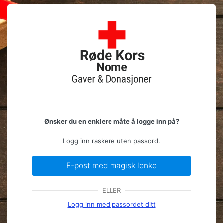
Logg
https://gave
inn
//DEBUG: 1 Invalid or expired Nonce Token!
(91ca21a393f555904aef5aeb50ead785
!found!) Refresh and try again?
Ønsker du en enklere måte å logge inn på?
Logg inn raskere uten passord.
E-post med magisk lenke
ELLER
Logg inn med passordet ditt