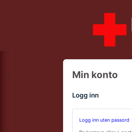
↓
Hopp
til
hovedinnholdet
Min konto
Logg inn
Logg inn uten passord