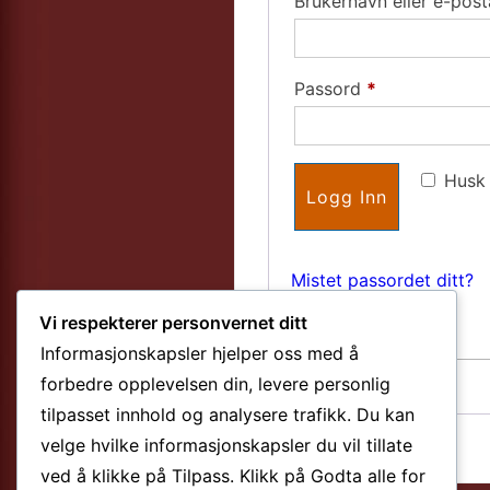
Brukernavn eller e-pos
Påkrevd
Passord
*
Husk
Logg Inn
Mistet passordet ditt?
Vi respekterer personvernet ditt
Informasjonskapsler hjelper oss med å
forbedre opplevelsen din, levere personlig
tilpasset innhold og analysere trafikk. Du kan
velge hvilke informasjonskapsler du vil tillate
ved å klikke på
Tilpass
. Klikk på
Godta alle
for