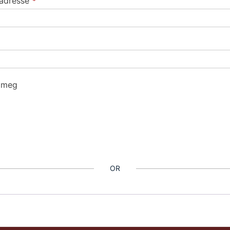
Påkrevd
tadresse
*
 meg
OR